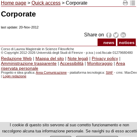
Home page
>
Quick access
> Corporate
Corporate
last update: 20-Nov-2012
Share on
news
notices
Corso di Laurea Magistrale in Scienze Filosofiche
© Copyright 2012-2026 Università degli Studi di Firenze - p.iva | cod.fiscale 01279680480
Redazione Web
|
Mappa del sito
|
Note legali
|
Privacy policy
|
Amministrazione trasparente
|
Accessibilità
|
Monitoraggio
|
Area
riservata personale
Progetto e idea grafica:
Area Comunicazione
- piattaforma tecnologica:
SIAF
- cms: MaxDev
|
Login redazione
I cookie di questo sito servono al suo corretto funzionamento e non
raccolgono alcuna tua informazione personale. Se navighi su di esso accetti