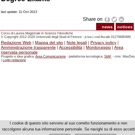
last update: 11-Oct-2013
Share on
news
notices
Corso di Laurea Magistrale in Scienze Filosofiche
© Copyright 2012-2026 Università degli Studi di Firenze - p.iva | cod.fiscale 01279680480
Redazione Web
|
Mappa del sito
|
Note legali
|
Privacy policy
|
Amministrazione trasparente
|
Accessibilità
|
Monitoraggio
|
Area
riservata personale
Progetto e idea grafica:
Area Comunicazione
- piattaforma tecnologica:
SIAF
- cms: MaxDev
|
Login redazione
I cookie di questo sito servono al suo corretto funzionamento e non
raccolgono alcuna tua informazione personale. Se navighi su di esso accetti