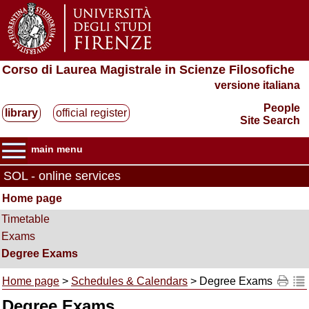
Corso di Laurea Magistrale in Scienze Filosofiche
versione italiana
People
library
official register
Site Search
main menu
SOL - online services
Home page
Timetable
Exams
Degree Exams
Home page
>
Schedules & Calendars
> Degree Exams
Degree Exams